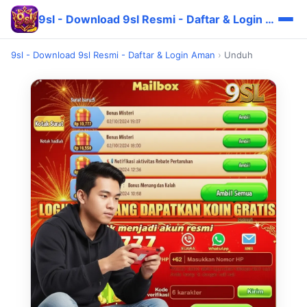
9sl - Download 9sl Resmi - Daftar & Login Aman
9sl - Download 9sl Resmi - Daftar & Login Aman
›
Unduh