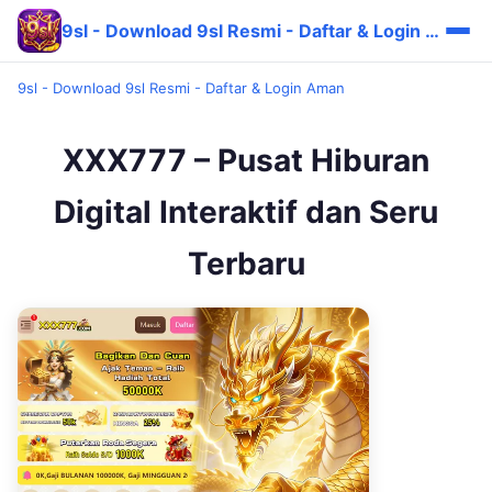
9sl - Download 9sl Resmi - Daftar & Login Aman
9sl - Download 9sl Resmi - Daftar & Login Aman
XXX777 – Pusat Hiburan
Digital Interaktif dan Seru
Terbaru