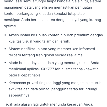
menguasai semua fungsi tanpa kendala. Selain itu, sistem
manajemen data yang efisien memastikan pemuatan
konten berlangsung kilat dan koneksi tetap stabil
meskipun Anda berada di area dengan sinyal yang kurang
optimal.
Akses instan ke ribuan konten hiburan premium dengan
kualitas visual yang tajam dan jernih.
Sistem notifikasi pintar yang memberikan informasi
terbaru tentang tren global secara real-time.
Mode hemat daya dan data yang memungkinkan Anda
menikmati aplikasi XXX777 lebih lama tanpa khawatir
baterai cepat habis.
Keamanan privasi tingkat tinggi yang menjamin seluruh
aktivitas dan data pribadi pengguna tetap terlindungi
sepenuhnya.
Tidak ada alasan lagi untuk menunda keseruan Anda.