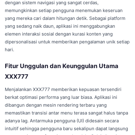
dengan sistem navigasi yang sangat cerdas,
memungkinkan setiap pengguna menemukan keseruan
yang mereka cari dalam hitungan detik. Sebagai platform
yang sedang naik daun, aplikasi ini menggabungkan
elemen interaksi sosial dengan kurasi konten yang
dipersonalisasi untuk memberikan pengalaman unik setiap
hari.
Fitur Unggulan dan Keunggulan Utama
XXX777
Menjalankan XXX777 memberikan kepuasan tersendiri
berkat optimasi performa yang luar biasa. Aplikasi ini
dibangun dengan mesin rendering terbaru yang
memastikan transisi antar menu terasa sangat halus tanpa
adanya lag. Antarmuka pengguna (UI) didesain secara
intuitif sehingga pengguna baru sekalipun dapat langsung